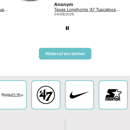
Anonym
 NCAA Tuscaloosa Trawler ’47 CLEAN UP College Cap Navy
Texas Longhorns '47 Tuscaloosa Trawler Clean Up NCAA College Cap Burnt Orange
04/08/2026
Widerruf einreichen