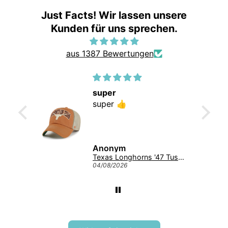
Just Facts! Wir lassen unsere
Kunden für uns sprechen.
aus 1387 Bewertungen
Klasse Verarbeitung
Klasse Verarbeitung.
Gerne wieder.
Jeannine Voigt
Texas Longhorns '47 Tuscaloosa Trawler Clean Up NCAA College Cap Burnt Orange
Dennis Rodman #91 Chicago Bulls Mitchell & Ness NBA Swingman Trikot 1997 Rot
04/08/2026