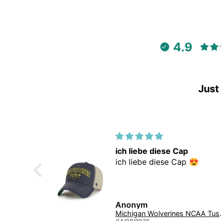
4.9
Just
iefert und
ich liebe diese Cap
kation
ich liebe diese Cap 😍
efert und
ation.
Anonym
Giannis Antetokounmpo #34 Milwaukee Bucks Mitchell & Ness NBA Swingman Trikot 2013 Grün
Michigan Wolverines