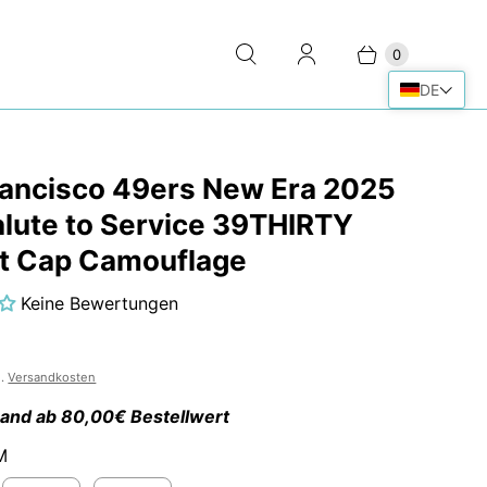
0
DE
rancisco 49ers New Era 2025
lute to Service 39THIRTY
it Cap Camouflage
Keine Bewertungen
0
l.
Versandkosten
sand ab 80,00€ Bestellwert
M