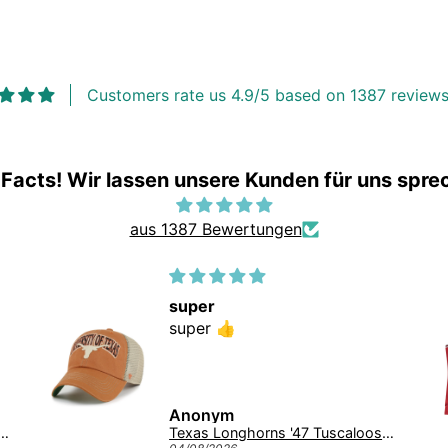
Customers rate us 4.9/5 based on 1387 reviews
 Facts! Wir lassen unsere Kunden für uns spre
aus 1387 Bewertungen
super
super 👍
Anonym
 NCAA Tuscaloosa Trawler ’47 CLEAN UP College Cap Navy
Texas Longhorns '47 Tuscaloosa Trawler Clean Up NCAA College Cap Burnt Orange