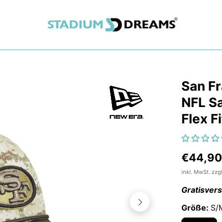
San F
NFL Sa
Flex F
€44,9
inkl. MwSt. zzg
Gratisver
Größe:
S/