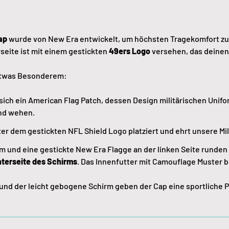
ap
wurde von New Era entwickelt, um höchsten Tragekomfort zu g
rseite ist mit einem gestickten
49ers Logo
versehen, das deinen
etwas Besonderem:
t sich ein American Flag Patch, dessen Design militärischen Uni
ind wehen.
nter dem gestickten NFL Shield Logo platziert und ehrt unsere Mi
m und eine gestickte New Era Flagge an der linken Seite runden d
terseite des Schirms
. Das Innenfutter mit Camouflage Muster bi
 und der leicht gebogene Schirm geben der Cap eine sportliche Pa