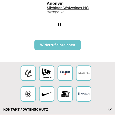
Anonym
Giannis Antetokounmpo #34 Milwaukee Bucks Mitchell & Ness NBA Swingman Trikot 2013 Grün
Michigan Wolverines NCAA Tuscaloosa Trawler ’47 CLEAN UP College Cap Navy
04/08/2026
Widerruf einreichen
Collection
KONTAKT / DATENSCHUTZ