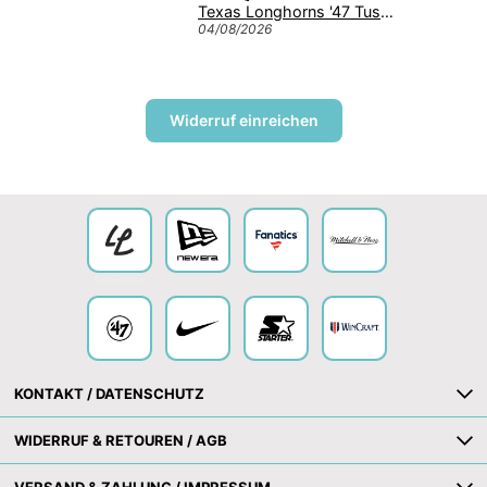
Texas Longhorns '47 Tuscaloosa Trawler Clean Up NCAA College Cap Burnt Orange
04/08/2026
04/08/
Widerruf einreichen
Collection
KONTAKT / DATENSCHUTZ
WIDERRUF & RETOUREN / AGB