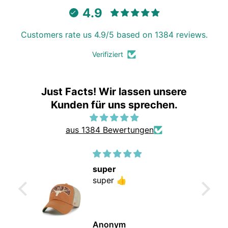
4.9
Customers rate us 4.9/5 based on 1384 reviews.
Verifiziert
Just Facts! Wir lassen unsere
Kunden für uns sprechen.
aus 1384 Bewertungen
super
Klas
super 👍
Klass
Gerne
Anonym
Jeann