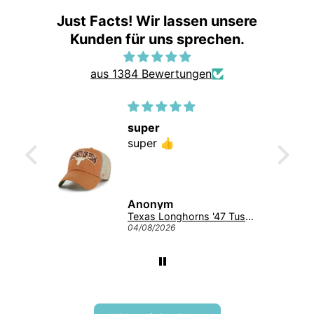
Just Facts! Wir lassen unsere
Kunden für uns sprechen.
aus 1384 Bewertungen
ap
super
ap 😍
super 👍
Anonym
Michigan Wolverines NCAA Tuscaloosa Trawler ’47 CLEAN UP College Cap Navy
Texas Longhorns '47 Tuscaloosa Trawler Clean Up NCAA College Cap Burnt Orange
04/08/2026