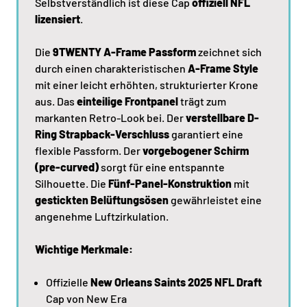
Selbstverständlich ist diese Cap
offiziell NFL
lizensiert
.
Die
9TWENTY A-Frame Passform
zeichnet sich
durch einen charakteristischen
A-Frame Style
mit einer leicht erhöhten, strukturierter Krone
aus. Das
einteilige Frontpanel
trägt zum
markanten Retro-Look bei. Der
verstellbare D-
Ring Strapback-Verschluss
garantiert eine
flexible Passform. Der
vorgebogener Schirm
(pre-curved)
sorgt für eine entspannte
Silhouette. Die
Fünf-Panel-Konstruktion
mit
gestickten Belüftungsösen
gewährleistet eine
angenehme Luftzirkulation.
Wichtige Merkmale:
Offizielle
New Orleans Saints 2025 NFL Draft
Cap von New Era