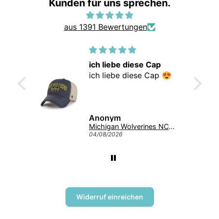
Kunden für uns sprechen.
aus 1391 Bewertungen
ich liebe diese Cap
r gute
ich liebe diese Cap 😍
iefert
ann
Anonym
Giannis Antetokounmpo #34 Milwaukee Bucks Mitchell & Ness NBA Swingman Trikot 2013 Grün
Michigan Wolverines NCAA Tuscaloosa Trawler ’47 CLEAN UP College Cap Navy
04/08/2026
Widerruf einreichen