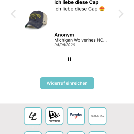
ich liebe diese Cap
r gute
ich liebe diese Cap 😍
iefert
ann
Anonym
Giannis Antetokounmpo #34 Milwaukee Bucks Mitchell & Ness NBA Swingman Trikot 2013 Grün
Michigan Wolverines NCAA Tuscaloosa Trawler ’47 CLEAN UP College Cap Navy
04/08/2026
Widerruf einreichen
Collection