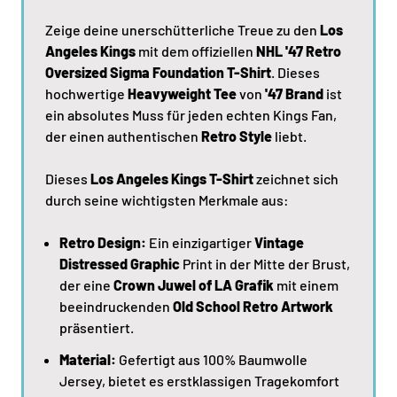
Zeige deine unerschütterliche Treue zu den
Los
Angeles Kings
mit dem offiziellen
NHL '47 Retro
Oversized Sigma Foundation T-Shirt
. Dieses
hochwertige
Heavyweight Tee
von
'47 Brand
ist
ein absolutes Muss für jeden echten Kings Fan,
der einen authentischen
Retro Style
liebt.
Dieses
Los Angeles Kings T-Shirt
zeichnet sich
durch seine wichtigsten Merkmale aus:
Retro Design:
Ein einzigartiger
Vintage
Distressed Graphic
Print in der Mitte der Brust,
der eine
Crown Juwel of LA Grafik
mit einem
beeindruckenden
Old School Retro Artwork
präsentiert.
Material:
Gefertigt aus 100% Baumwolle
Jersey, bietet es erstklassigen Tragekomfort