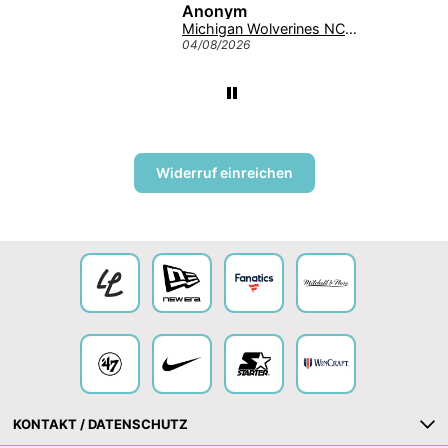
Anonym
Giannis Antetokounmpo #34 Milwaukee Bucks Mitchell & Ness NBA Swingman Trikot 2013 Grün
Michigan Wolverines NCAA Tuscaloosa Trawler ’47 CLEAN UP College Cap Navy
04/08/2026
Widerruf einreichen
Collection
KONTAKT / DATENSCHUTZ