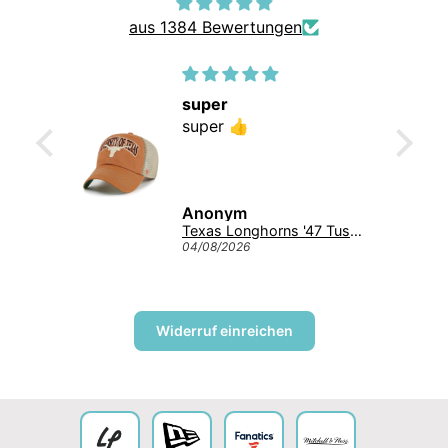
aus 1384 Bewertungen
ap
super
ap 😍
super 👍
Anonym
Michigan Wolverines NCAA Tuscaloosa Trawler ’47 CLEAN UP College Cap Navy
Texas Longhorns '47 Tuscaloosa Trawler Clean Up NCAA College Cap Burnt Orange
04/08/2026
Widerruf einreichen