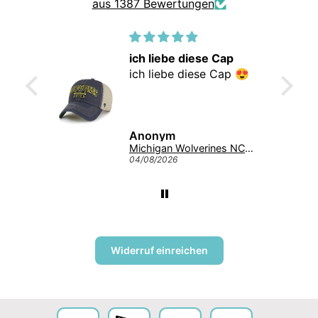
aus 1387 Bewertungen
ich liebe diese Cap
r gute
ich liebe diese Cap 😍
iefert
ann
Anonym
Giannis Antetokounmpo #34 Milwaukee Bucks Mitchell & Ness NBA Swingman Trikot 2013 Grün
Michigan Wolverines NCAA Tuscaloosa Trawler ’47 CLEAN UP College Cap Navy
04/08/2026
Widerruf einreichen