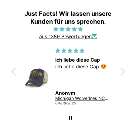
Just Facts! Wir lassen unsere
Kunden für uns sprechen.
aus 1389 Bewertungen
ich liebe diese Cap
r gute
ich liebe diese Cap 😍
iefert
ann
Anonym
Giannis Antetokounmpo #34 Milwaukee Bucks Mitchell & Ness NBA Swingman Trikot 2013 Grün
Michigan Wolverines NCAA Tuscaloosa Trawler ’47 CLEAN UP College Cap Navy
04/08/2026