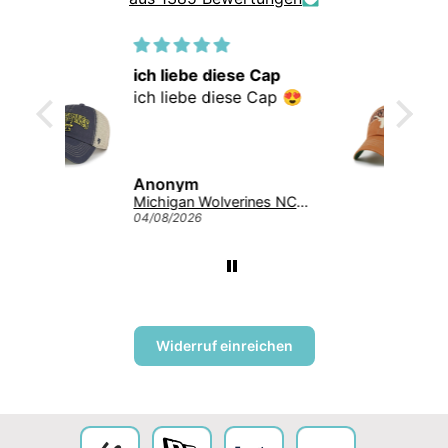
h liebe diese Cap
super
h liebe diese Cap 😍
super 👍
nonym
Anonym
Michigan Wolverines NCAA Tuscaloosa Trawler ’47 CLEAN UP College Cap Navy
/08/2026
04/08/2026
Widerruf einreichen