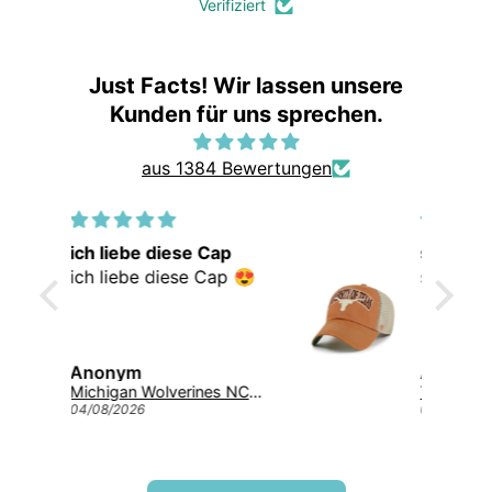
Verifiziert
Just Facts! Wir lassen unsere
Kunden für uns sprechen.
aus 1384 Bewertungen
e diese Cap
super
e diese Cap 😍
super 👍
m
Anonym
Michigan Wolverines NCAA Tuscaloosa Trawler ’47 CLEAN UP College Cap Navy
Texas Longhorns '47 Tuscaloosa Trawler Clean Up NCAA College Cap Burnt Orange
6
04/08/2026